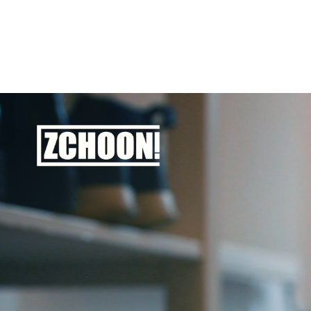
production-1708725-658286630
Webador