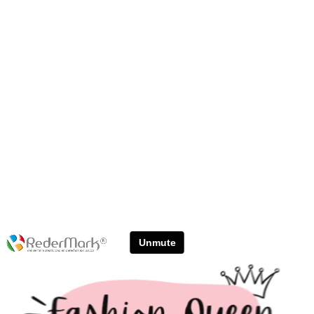
PLAN B DE MARCA
Unmute
Redermark